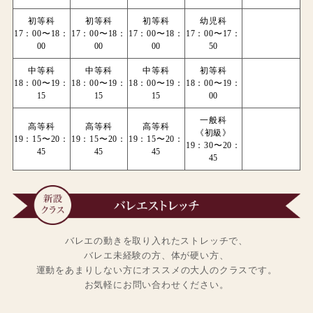
初等科
初等科
初等科
幼児科
17：00〜18：
17：00〜18：
17：00〜18：
17：00〜17：
00
00
00
50
中等科
中等科
中等科
初等科
18：00〜19：
18：00〜19：
18：00〜19：
18：00〜19：
15
15
15
00
一般科
高等科
高等科
高等科
《初級》
19：15〜20：
19：15〜20：
19：15〜20：
19：30〜20：
45
45
45
45
バレエの動きを取り入れたストレッチで、
バレエ未経験の方、体が硬い方、
運動をあまりしない方にオススメの大人のクラスです。
お気軽にお問い合わせください。