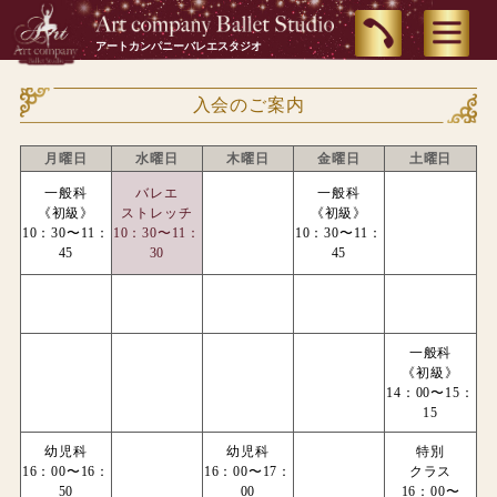
アートカンパニーバレエスタジオ
入会のご案内
月曜日
水曜日
木曜日
金曜日
土曜日
一般科
バレエ
一般科
《初級》
ストレッチ
《初級》
10：30〜11：
10：30〜11：
10：30〜11：
45
30
45
一般科
《初級》
14：00〜15：
15
幼児科
幼児科
特別
16：00〜16：
16：00〜17：
クラス
50
00
16：00〜